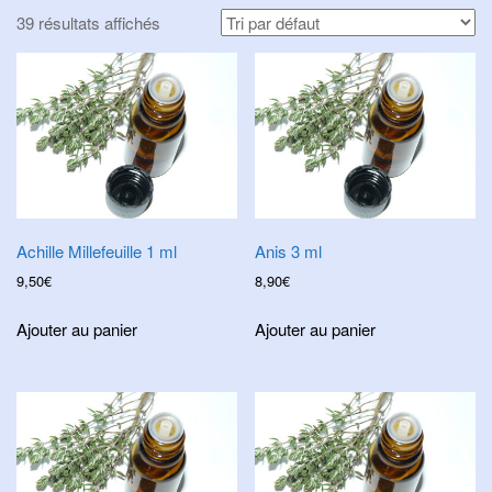
i
39 résultats affichés
g
a
t
i
o
n
Achille Millefeuille 1 ml
Anis 3 ml
9,50
€
8,90
€
Ajouter au panier
Ajouter au panier