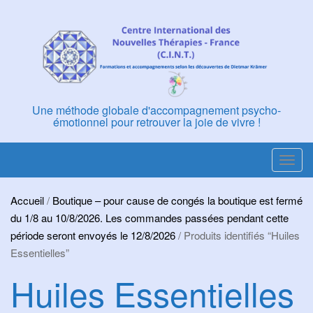
Skip
to
content
Une méthode globale d'accompagnement psycho-
émotionnel pour retrouver la joie de vivre !
T
o
g
Accueil
/
Boutique – pour cause de congés la boutique est fermé
g
du 1/8 au 10/8/2026. Les commandes passées pendant cette
l
période seront envoyés le 12/8/2026
/ Produits identifiés “Huiles
e
Essentielles”
n
Huiles Essentielles
a
v