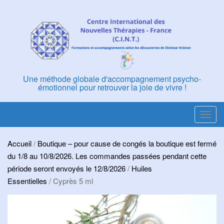
Skip
to
content
Une méthode globale d'accompagnement psycho-
émotionnel pour retrouver la joie de vivre !
T
o
g
Accueil
/
Boutique – pour cause de congés la boutique est fermé
g
du 1/8 au 10/8/2026. Les commandes passées pendant cette
l
période seront envoyés le 12/8/2026
/
Huiles
e
Essentielles
/ Cyprès 5 ml
n
a
v