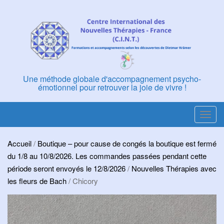
Skip
to
content
Une méthode globale d'accompagnement psycho-
émotionnel pour retrouver la joie de vivre !
T
o
g
Accueil
/
Boutique – pour cause de congés la boutique est fermé
g
du 1/8 au 10/8/2026. Les commandes passées pendant cette
l
période seront envoyés le 12/8/2026
/
Nouvelles Thérapies avec
e
les fleurs de Bach
/ Chicory
n
a
v