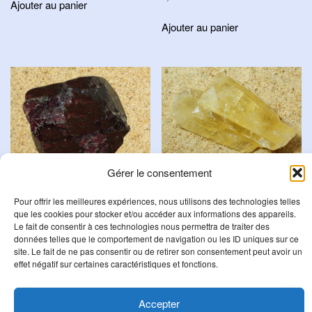
Ajouter au panier
Ajouter au panier
Gérer le consentement
Calcite Miel
Grenat Rouge
Pour offrir les meilleures expériences, nous utilisons des technologies telles
5,50
€
que les cookies pour stocker et/ou accéder aux informations des appareils.
12,00
€
Le fait de consentir à ces technologies nous permettra de traiter des
données telles que le comportement de navigation ou les ID uniques sur ce
Ajouter au panier
Ajouter au panier
site. Le fait de ne pas consentir ou de retirer son consentement peut avoir un
effet négatif sur certaines caractéristiques et fonctions.
Accepter
R