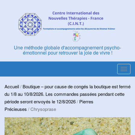
Skip
to
content
Une méthode globale d'accompagnement psycho-
émotionnel pour retrouver la joie de vivre !
T
o
g
Accueil
/
Boutique – pour cause de congés la boutique est fermé
g
du 1/8 au 10/8/2026. Les commandes passées pendant cette
l
période seront envoyés le 12/8/2026
/
Pierres
e
Précieuses
/ Chrysoprase
n
a
v