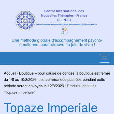
Skip
to
content
Une méthode globale d'accompagnement psycho-
émotionnel pour retrouver la joie de vivre !
T
o
g
Accueil
/
Boutique – pour cause de congés la boutique est fermé
g
du 1/8 au 10/8/2026. Les commandes passées pendant cette
l
période seront envoyés le 12/8/2026
/ Produits identifiés
e
“Topaze Imperiale”
n
Topaze Imperiale
a
v