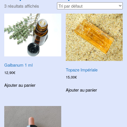
i
3 résultats affichés
g
a
t
i
o
n
Galbanum 1 ml
Topaze Impériale
12,90
€
15,00
€
Ajouter au panier
Ajouter au panier