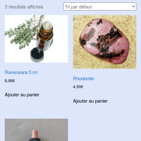
i
3 résultats affichés
g
a
t
i
o
n
Ravensara 3 ml
Rhodonite
9,95
€
4,50
€
Ajouter au panier
Ajouter au panier