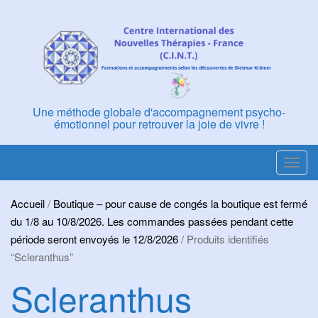
Skip
to
content
Une méthode globale d'accompagnement psycho-
émotionnel pour retrouver la joie de vivre !
T
o
g
Accueil
/
Boutique – pour cause de congés la boutique est fermé
g
du 1/8 au 10/8/2026. Les commandes passées pendant cette
l
période seront envoyés le 12/8/2026
/ Produits identifiés
e
“Scleranthus”
n
Scleranthus
a
v