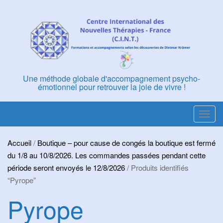
Skip
to
content
Une méthode globale d'accompagnement psycho-
émotionnel pour retrouver la joie de vivre !
T
o
g
Accueil
/
Boutique – pour cause de congés la boutique est fermé
g
du 1/8 au 10/8/2026. Les commandes passées pendant cette
l
période seront envoyés le 12/8/2026
/ Produits identifiés
e
“Pyrope”
n
Pyrope
a
v