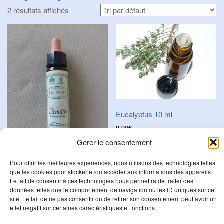
i
2 résultats affichés
g
a
t
i
o
n
Eucalyptus 10 ml
8,90
€
Gérer le consentement
Ajouter au panier
Pour offrir les meilleures expériences, nous utilisons des technologies telles
que les cookies pour stocker et/ou accéder aux informations des appareils.
Clematis
Le fait de consentir à ces technologies nous permettra de traiter des
8,95
€
données telles que le comportement de navigation ou les ID uniques sur ce
site. Le fait de ne pas consentir ou de retirer son consentement peut avoir un
Ajouter au panier
effet négatif sur certaines caractéristiques et fonctions.