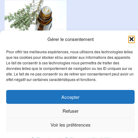
Gérer le consentement
Pour offrir les meilleures expériences, nous utilisons des technologies telles
Tabac 1 ml
que les cookies pour stocker et/ou accéder aux informations des appareils.
Le fait de consentir à ces technologies nous permettra de traiter des
29,95
€
données telles que le comportement de navigation ou les ID uniques sur ce
site. Le fait de ne pas consentir ou de retirer son consentement peut avoir un
Ajouter au panier
effet négatif sur certaines caractéristiques et fonctions.
Accepter
R
Refuser
e
c
Voir les préférences
h
© fleurs-bach.com 2008-2019
Unite Theme
powered by
WordPress
.
e