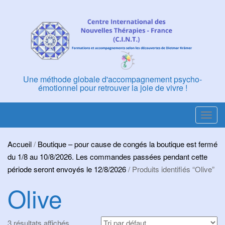
Skip
to
content
Une méthode globale d'accompagnement psycho-
émotionnel pour retrouver la joie de vivre !
T
o
g
Accueil
/
Boutique – pour cause de congés la boutique est fermé
g
du 1/8 au 10/8/2026. Les commandes passées pendant cette
l
période seront envoyés le 12/8/2026
/ Produits identifiés “Olive”
e
Olive
n
a
v
3 résultats affichés