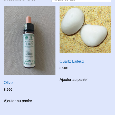
i
g
a
t
i
o
n
Quartz Laiteux
3,90
€
Ajouter au panier
Olive
8,95
€
Ajouter au panier