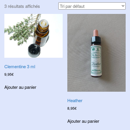
i
3 résultats affichés
g
a
t
i
o
n
Clementine 3 ml
9,95
€
Ajouter au panier
Heather
8,95
€
Ajouter au panier