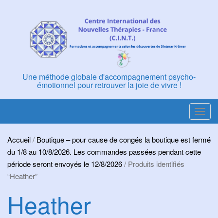
Skip
to
content
Une méthode globale d'accompagnement psycho-
émotionnel pour retrouver la joie de vivre !
T
o
g
Accueil
/
Boutique – pour cause de congés la boutique est fermé
g
du 1/8 au 10/8/2026. Les commandes passées pendant cette
l
période seront envoyés le 12/8/2026
/ Produits identifiés
e
“Heather”
n
Heather
a
v