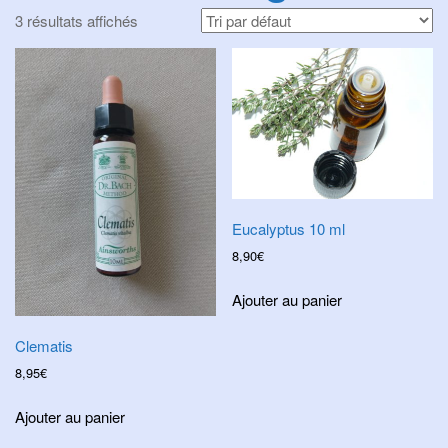
i
3 résultats affichés
g
a
t
i
o
n
Eucalyptus 10 ml
8,90
€
Ajouter au panier
Clematis
8,95
€
Ajouter au panier