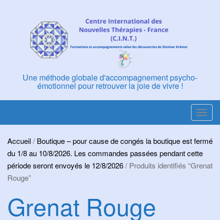
Skip
to
content
Une méthode globale d'accompagnement psycho-
émotionnel pour retrouver la joie de vivre !
T
o
g
Accueil
/
Boutique – pour cause de congés la boutique est fermé
g
du 1/8 au 10/8/2026. Les commandes passées pendant cette
l
période seront envoyés le 12/8/2026
/ Produits identifiés “Grenat
e
Rouge”
n
Grenat Rouge
a
v