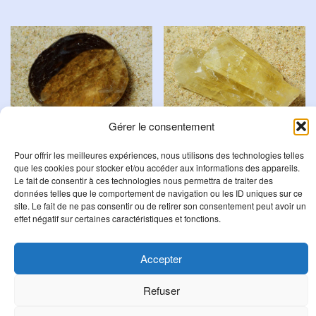
Gérer le consentement
Quartz Fumé
Calcite Miel
Pour offrir les meilleures expériences, nous utilisons des technologies telles
que les cookies pour stocker et/ou accéder aux informations des appareils.
5,50
€
5,50
€
Le fait de consentir à ces technologies nous permettra de traiter des
données telles que le comportement de navigation ou les ID uniques sur ce
Ajouter au panier
Ajouter au panier
site. Le fait de ne pas consentir ou de retirer son consentement peut avoir un
effet négatif sur certaines caractéristiques et fonctions.
Accepter
R
e
Refuser
c
h