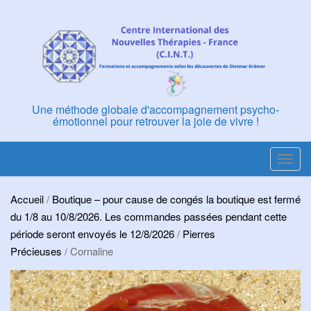
Skip
to
content
Une méthode globale d'accompagnement psycho-
émotionnel pour retrouver la joie de vivre !
T
o
g
Accueil
/
Boutique – pour cause de congés la boutique est fermé
g
du 1/8 au 10/8/2026. Les commandes passées pendant cette
l
période seront envoyés le 12/8/2026
/
Pierres
e
Précieuses
/ Cornaline
n
a
v