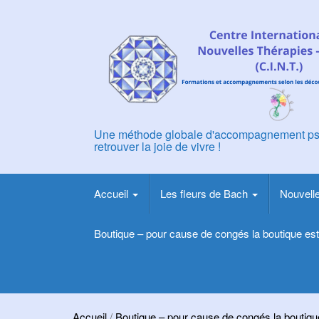
Skip
to
content
Une méthode globale d'accompagnement ps
retrouver la joie de vivre !
Accueil
Les fleurs de Bach
Nouvell
Boutique – pour cause de congés la boutique es
Accueil
/
Boutique – pour cause de congés la boutiq