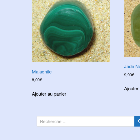
Jade Né
Malachite
9,90
€
8,00
€
Ajouter
Ajouter au panier
R
e
c