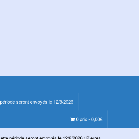
période seront envoyés le 12/8/2026
0 prix -
0,00
€
tte période seront envoyés le 12/8/2026
/
Pierres